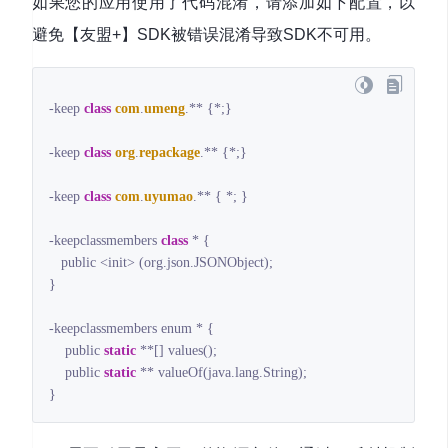
如果您的应用使用了代码混淆，请添加如下配置，以
避免【友盟+】SDK被错误混淆导致SDK不可用。
-keep 
class
com
.
umeng
.** 
{*;}

-keep 
class
org
.
repackage
.** 
{*;}

-keep 
class
com
.
uyumao
.** 
{ *; }

-keepclassmembers 
class
 * 
{

   public <init> (org.json.JSONObject);

}

-keepclassmembers enum * {

    public 
static
 **[] values();

    public 
static
 ** valueOf(java.lang.String);

}