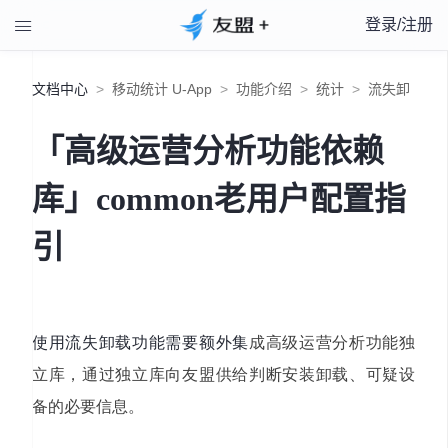
登录/注册

文档中心
>
移动统计 U-App
>
功能介绍
>
统计
>
流失卸
「高级运营分析功能依赖
载
>
「高级运营分析功能依赖库」common老用户配置指引
库」common老用户配置指
引
使用流失卸载功能需要额外集
成高级运营分析功能独
立库，通过独立库向友盟供给判断安装卸载、可疑设
备的必要信息。