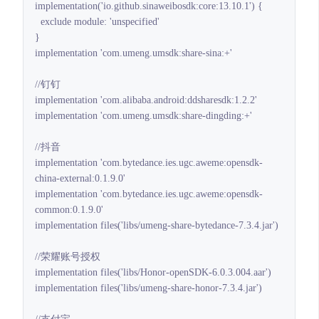
implementation('io.github.sinaweibosdk:core:13.10.1') {

  exclude module: 'unspecified'

}

implementation 'com.umeng.umsdk:share-sina:+'

//钉钉

implementation 'com.alibaba.android:ddsharesdk:1.2.2'

implementation 'com.umeng.umsdk:share-dingding:+'

//抖音

implementation 'com.bytedance.ies.ugc.aweme:opensdk-
china-external:0.1.9.0'

implementation 'com.bytedance.ies.ugc.aweme:opensdk-
common:0.1.9.0'

implementation files('libs/umeng-share-bytedance-7.3.4.jar')

//荣耀账号授权

implementation files('libs/Honor-openSDK-6.0.3.004.aar')

implementation files('libs/umeng-share-honor-7.3.4.jar')
