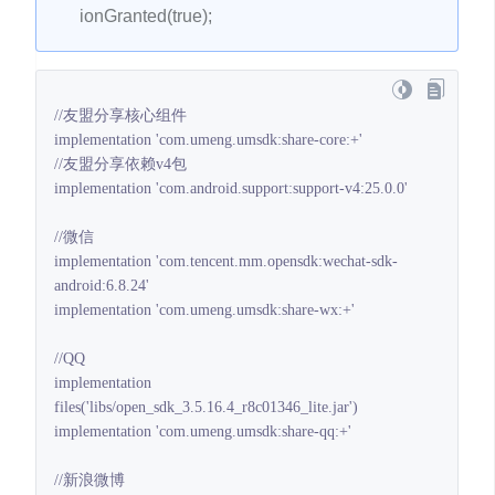
ionGranted(true);
//友盟分享核心组件

implementation 'com.umeng.umsdk:share-core:+'

//友盟分享依赖v4包

implementation 'com.android.support:support-v4:25.0.0'

//微信

implementation 'com.tencent.mm.opensdk:wechat-sdk-
android:6.8.24'

implementation 'com.umeng.umsdk:share-wx:+'

//QQ

implementation 
files('libs/open_sdk_3.5.16.4_r8c01346_lite.jar')

implementation 'com.umeng.umsdk:share-qq:+'

//新浪微博
