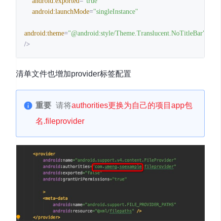
android:exported
=
"true"
android:launchMode
=
"singleInstance"
android:theme
=
"@android:style/Theme.Translucent.NoTitleBar"
/>
清单文件也增加provider标签配置
重要
请将
authorities更换为自己的项目app包
名.fileprovider