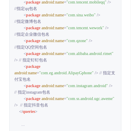
<
package
android:name
=
"com.tencent.mobileqq"
 />
//指定qq包名

<
package
android:name
=
"com.sina.weibo"
 />
//指定微博包名

<
package
android:name
=
"com.tencent.wework"
 />
//指定企业微信包名

<
package
android:name
=
"com.qzone"
 />
//指定QQ空间包名

<
package
android:name
=
"com.alibaba.android.rimet"
/>
 // 指定钉钉包名

<
package
android:name
=
"com.eg.android.AlipayGphone"
 />
 // 指定支
付宝包名

<
package
android:name
=
"com.instagram.android"
 />
// 指定instagram包名

<
package
android:name
=
"com.ss.android.ugc.aweme"
/>
  // 指定抖音包名

</
queries
>
      ...
