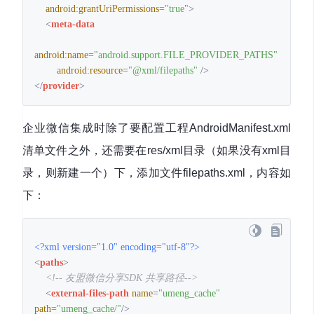
android:grantUriPermissions
=
"true"
>
<
meta-data
android:name
=
"android.support.FILE_PROVIDER_PATHS"
android:resource
=
"@xml/filepaths"
 />
</
provider
>
企业微信集成时除了要配置工程AndroidManifest.xml
清单文件之外，还需要在res/xml目录（如果没有xml目
录，则新建一个）下，添加文件filepaths.xml，内容如
下：
<?xml version="1.0" encoding="utf-8"?>
<
paths
>
<!-- 友盟微信分享SDK 共享路径-->
<
external-files-path
name
=
"umeng_cache"
path
=
"umeng_cache/"
/>