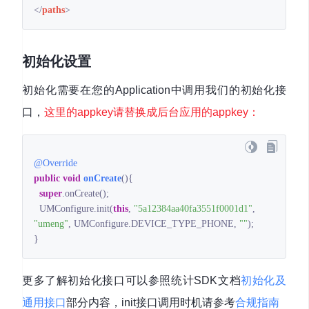
</
paths
>
初始化设置
初始化需要在您的Application中调用我们的初始化接
口，
这里的appkey请替换成后台应用的appkey：
@Override
public
void
onCreate
()
{

super
.onCreate();

  UMConfigure.init(
this
, 
"5a12384aa40fa3551f0001d1"
, 
"umeng"
, UMConfigure.DEVICE_TYPE_PHONE, 
""
); 

}
更多了解初始化接口可以参照统计SDK文档
初始化及
通用接口
部分内容，init接口调用时机请参考
合规指南