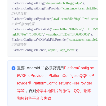
PlatformConfig.setDing(
"dingoalmlnohc0wggfedpk"
);

PlatformConfig.setDingFileProvider(
"com.tencent.sample2.fileprovid
//抖音设置
PlatformConfig.setBytedance(
"awd1cemo6d0l69zp"
,
"awd1cemo6d0l6
// 企业微信设置
PlatformConfig.setWXWork(
"wwac6ffb259ff6f66a"
,
"EU1LRsWC5u
ngL8579zs"
,
"1000002"
,
"wwauthac6ffb259ff6f66a000002"
);

PlatformConfig.setWXWorkFileProvider(
"com.tencent.sample2.filepr
//荣耀设置
PlatformConfig.setHonor(
"appid"
, 
"app_secret"
);
重要
Android 11必须要调用
PlatformConfig.se
tWXFileProvider、PlatformConfig.setQQFileP
rovider和PlatformConfig.setDingFileProvider
等等
，否则
分享本地图片到微信、QQ、微博
和钉钉等平台会失败