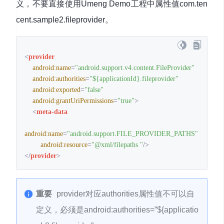
义，不要直接使用Umeng Demo工程中属性值com.ten
cent.sample2.fileprovider。
<
provider
android:name
=
"android.support.v4.content.FileProvider"
android:authorities
=
"${applicationId}.fileprovider"
android:exported
=
"false"
android:grantUriPermissions
=
"true"
>
<
meta-data
android:name
=
"android.support.FILE_PROVIDER_PATHS"
android:resource
=
"@xml/filepaths "
/>
</
provider
>
重要
provider对应authorities属性值不可以自
定义，必须是android:authorities=”${applicatio