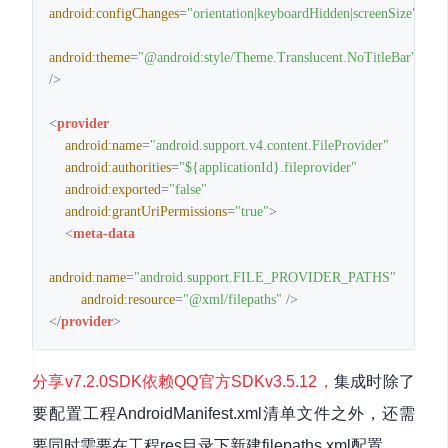
android:configChanges
=
"orientation|keyboardHidden|screenSize"
android:theme
=
"@android:style/Theme.Translucent.NoTitleBar"
/>
<
provider
android:name
=
"android.support.v4.content.FileProvider"
android:authorities
=
"${applicationId}.fileprovider"
android:exported
=
"false"
android:grantUriPermissions
=
"true"
>
<
meta-data
android:name
=
"android.support.FILE_PROVIDER_PATHS"
android:resource
=
"@xml/filepaths"
 />
</
provider
>
分享v7.2.0SDK依赖QQ官方SDKv3.5.12，
集成时除了
要配置工程AndroidManifest.xml清单文件之外，还需
要同时需要在工程res目录下新建filepaths.xml配置。