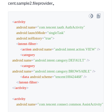
cent.sample2.fileprovider
。
<
activity
android:name
=
"com.tencent.tauth.AuthActivity"
android:launchMode
=
"singleTask"
android:noHistory
=
"true"
>
<
intent-filter
>
<
action
android:name
=
"android.intent.action.VIEW"
 />
<
category
android:name
=
"android.intent.category.DEFAULT"
 />
<
category
android:name
=
"android.intent.category.BROWSABLE"
 />
<
data
android:scheme
=
"tencent100424468"
 />
</
intent-filter
>
</
activity
>
<
activity
android:name
=
"com.tencent.connect.common.AssistActivity"