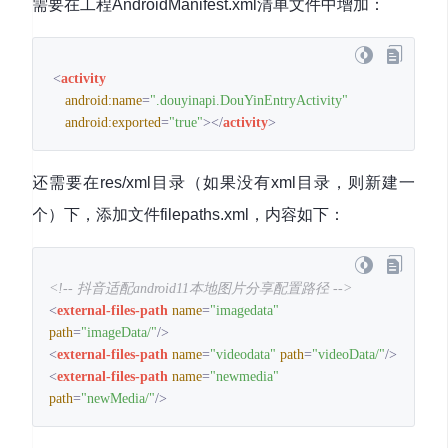
需要在工程AndroidManifest.xml清单文件中增加：
<
activity
android:name
=
".douyinapi.DouYinEntryActivity"
android:exported
=
"true"
>
</
activity
>
还需要在res/xml目录（如果没有xml目录，则新建一
个）下，添加文件filepaths.xml，内容如下：
<!-- 抖音适配android11本地图片分享配置路径 -->
<
external-files-path
name
=
"imagedata"
path
=
"imageData/"
/>
<
external-files-path
name
=
"videodata"
path
=
"videoData/"
/>
<
external-files-path
name
=
"newmedia"
path
=
"newMedia/"
/>