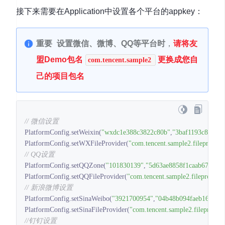
接下来需要在Application中设置各个平台的appkey：
重要
设置微信、微博、QQ等平台时
，
请将友
盟Demo包名
更换成您自
com.tencent.sample2
己的项目包名
// 微信设置
PlatformConfig.setWeixin(
"wxdc1e388c3822c80b"
,
"3baf1193c85774
PlatformConfig.setWXFileProvider(
"com.tencent.sample2.fileprovide
// QQ设置
PlatformConfig.setQQZone(
"101830139"
,
"5d63ae8858f1caab67715c
PlatformConfig.setQQFileProvider(
"com.tencent.sample2.fileprovide
// 新浪微博设置
PlatformConfig.setSinaWeibo(
"3921700954"
,
"04b48b094faeb16683c
PlatformConfig.setSinaFileProvider(
"com.tencent.sample2.fileprovide
//钉钉设置