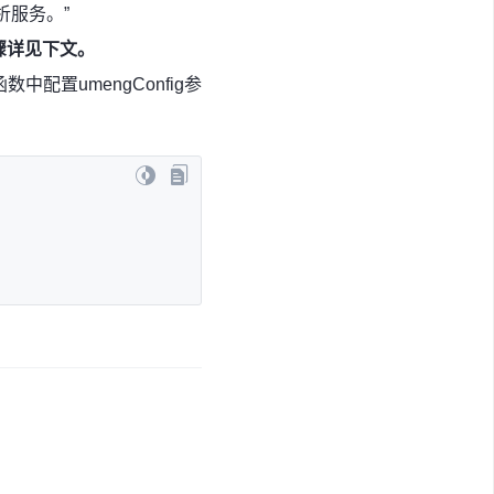
析服务。”
骤详见下文。
中配置umengConfig参