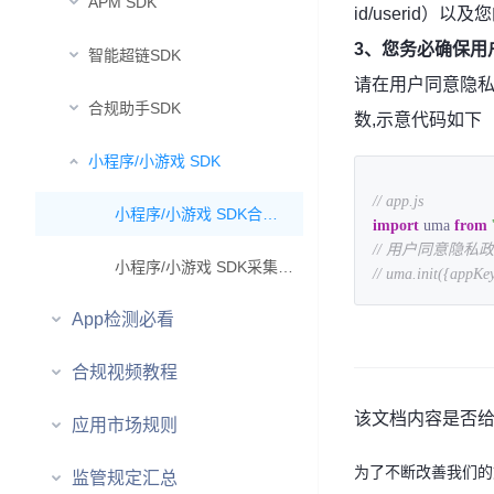
APM SDK
id/userid
3、
您务必确保用
智能超链SDK
请在用户同意隐私政
合规助手SDK
数,示意代码如下
小程序/小游戏 SDK
// app.js
小程序/小游戏 SDK合规指南
import
 uma 
from
// 用户同意隐
小程序/小游戏 SDK采集详情
// uma.init({appKey
App检测必看
合规视频教程
该文档内容是否
应用市场规则
为了不断改善我们的
监管规定汇总