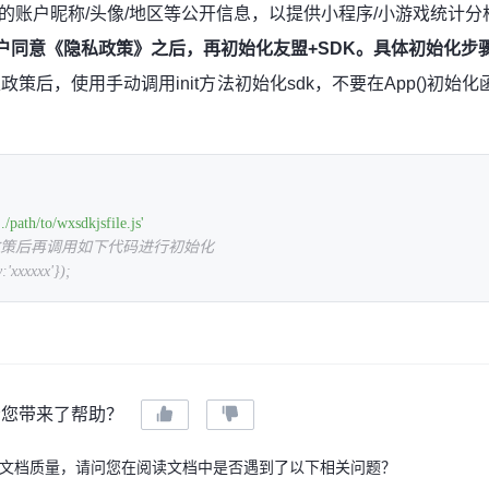
）以及您的账户昵称/头像/地区等公开信息，以提供小程序/小游戏统计分
户同意《隐私政策》之后，再初始化友盟+SDK。具体初始化步
策后，使用手动调用init方法初始化sdk，不要在App()初始化函数
'./path/to/wxsdkjsfile.js'
私政策后再调用如下代码进行初始化
:'xxxxxx'});
给您带来了帮助？
文档质量，请问您在阅读文档中是否遇到了以下相关问题？