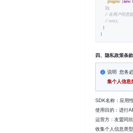
plugins
: [
new
 
    });

// 在用户同意
// init();
  }

}
四、隐私政策条
说明
您务
集个人信息
SDK名称：应用
使用目的：进行A
运营方：友盟同
收集个人信息类型