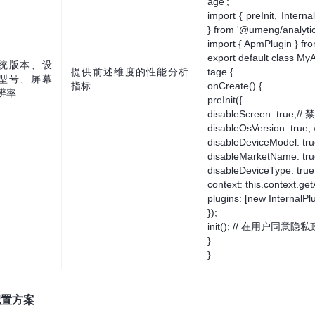
age';
import { preInit, Interna
} from '@umeng/analytic
import { ApmPlugin } f
export default class MyA
统版本、设
提供前述维度的性能分析
tage {
型号、屏幕
指标
onCreate() {
辨率
preInit({
disableScreen: true
disableOsVersion: tr
disableDeviceModel:
disableMarketName:
disableDeviceType: 
context: this.context.ge
plugins: [new InternalPl
});
init(); // 在用户同
}
}
配置方案