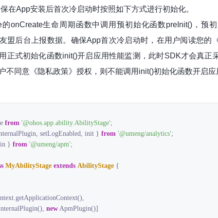
保在App安装后首次冷启动时按照如下方式进行初始化。
Stage的onCreate生命周期函数中调用预初始化函数preInit
友盟后台上报数据。确保App首次冷启动时，在用户阅读您的
用正式初始化函数init()开启应用性能监测，此时SDK才会真
户不同意《隐私政策》授权，则不能调用init()初始化函数开启
e 
from
'@ohos.app.ability.AbilityStage'
InternalPlugin, setLogEnabled, init } 
from
'@umeng/analytics'
in } 
from
'@umeng/apm'
;

ss
MyAbilityStage
extends
AbilityStage
{

ntext.getApplicationContext(),

InternalPlugin(), 
new
 ApmPlugin()]
