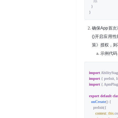
    });

  }

}
确保App首
()开启应用
策》授权，则不
示例代码
import
 AbilityStag
import
 { preInit, 
import
 { ApmPlug
export
default
cla
onCreate
(
)
 {

    preInit({

context
: 
this
.co